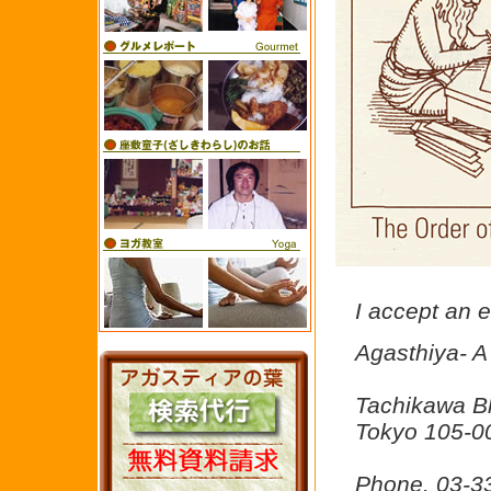
I accept an 
Agasthiya- A
Tachikawa Bl
Tokyo 105-0
Phone. 03-3