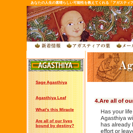
あなたの人生の素晴らしい可能性を教えてくれる「アガスティ
Sage Agasthiya
Agasthiya Leaf
4.Are all of o
What's this Miracle
Has your lif
Agasthiya wil
Are all of our lives
has already
bound by destiny?
effort or lea