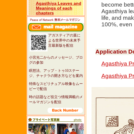
Agasthiya Leaves and
become bette
Meanings of each
Agasthiya lea
chapters
life, and mak
100%, even
アガスティアの葉に
よる世界中の未来予
言最新版を配信
Application 
小宮光二からのメッセージ、ブロ
グの参加
Agasthiya Pr
瞑想法、アップ・トゥ10ステー
Agasthiya P
ジ、チャクラの開き方などを案内
特殊なスピリチュアル映像をムー
ビーで配信
時の話題など役立つ情報満載のメ
ールマガジンを配信