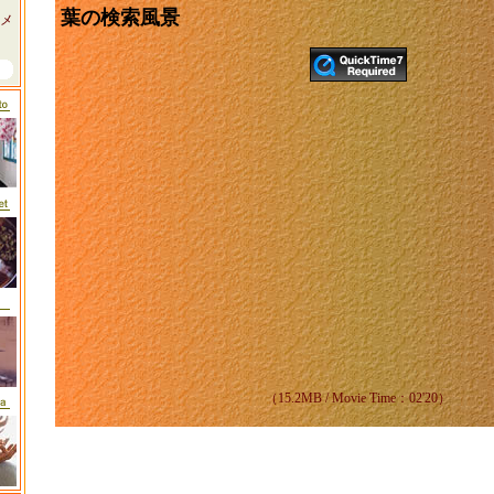
葉の検索風景
メ
（15.2MB / Movie Time：02'20）