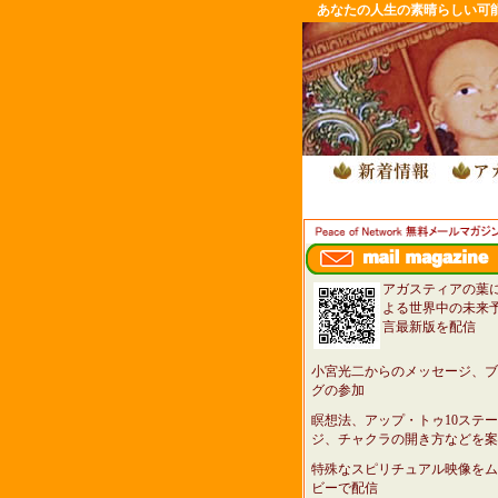
あなたの人生の素晴らしい可
アガスティアの葉
よる世界中の未来
言最新版を配信
小宮光二からのメッセージ、ブ
グの参加
瞑想法、アップ・トゥ10ステー
ジ、チャクラの開き方などを案
特殊なスピリチュアル映像をム
ビーで配信