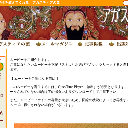
能性を教えてくれる「アガスティアの葉」
ムービーをご紹介します。
ご覧になりたいムービーを下記リストよりお選び下さい。クリックすると自
ます。
に
【 ムービーをご覧になる前に 】
予
このムービーを再生するには、QuickTime Player （無料）が必要となり
ールされていない場合は下のボタンよりダウンロードしてご覧下さい。
ロ
また、ムービーファイルの容量が大きいため、回線の状況によっては再生す
ムーズに再生されない場合がございます。
内
ー