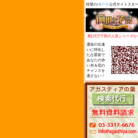
待望の
iモード
公式サイトスタ
累計8万千部の人気シリーズか
運命の出逢
いに特化し
た占星術で
あなたの赤
い糸＆恋の
チャンスを
逃さない！