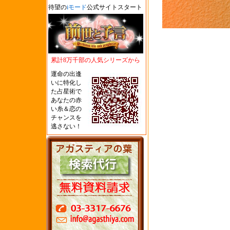
待望の
iモード
公式サイトスタート
累計8万千部の人気シリーズから
運命の出逢
いに特化し
た占星術で
あなたの赤
い糸＆恋の
チャンスを
逃さない！