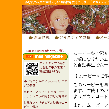
あなたの人生の素晴らしい可能性を教えてくれる「アガスティ
ムービーをご紹介
ご覧になりたいム
アガスティアの葉に
と自動再生でムー
よる世界中の未来予
言最新版を配信
【 ムービーをご覧
小宮光二からのメッセージ、ブロ
このムービーを再生す
グの参加
ます。ご使用のパ
瞑想法、アップ・トゥ10ステー
よりダウンロード
ジ、チャクラの開き方などを案内
特殊なスピリチュアル映像をムー
また、ムービーフ
ビーで配信