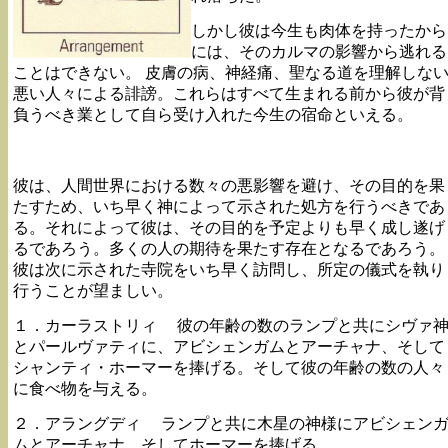
しかし彼は今生も肉体を持ったから
には、そのカルマの影響から逃れる
ことはできない。 皮膚の病、神経痛、聖なる道を理解しな
悪い人々による誹謗。これらはすべて生まれる前から彼が背
負うべき業として自ら受け入れた今生の宿命といえる。
彼は、人間世界における数々の悪影響を避け、その目的を果
たすため、いち早く神によって示された処方を行うべきであ
る。それによって彼は、その目的を予定よりも早く成し遂げ
るであろう。多くの人の期待を果たす存在となるであろう。
彼は次に示された寺院をいち早く訪問し、所定の儀式を執り
行うことが望ましい。
１．カーラストリィ 彼の年齢の数のランプと共にシヴァ
とパールヴァティに、アビシェンガムとアーチャナ、そして
シャンティ・ホーマーを捧げる。そして彼の年齢の数の人々
に食べ物を与える。
２．アラングディ ランプと共に木星の神様にアビシェン
ムとアーチャナ、そしてホーマーを捧げる。