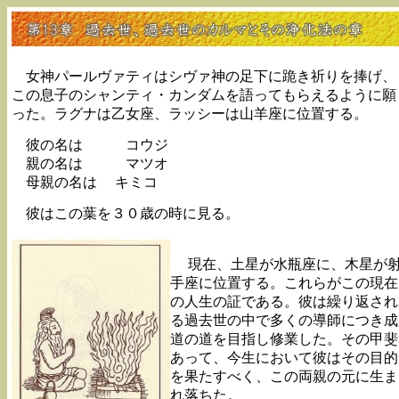
女神パールヴァティはシヴァ神の足下に跪き祈りを捧げ、
この息子のシャンティ・カンダムを語ってもらえるように願
った。ラグナは乙女座、ラッシーは山羊座に位置する。
彼の名は コウジ
親の名は マツオ
母親の名は キミコ
彼はこの葉を３０歳の時に見る。
現在、土星が水瓶座に、木星が
手座に位置する。これらがこの現在
の人生の証である。彼は繰り返され
る過去世の中で多くの導師につき成
道の道を目指し修業した。その甲斐
あって、今生において彼はその目的
を果たすべく、この両親の元に生ま
れ落ちた。