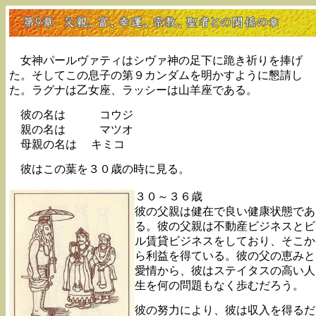
女神パールヴァティはシヴァ神の足下に跪き祈りを捧げ
た。そしてこの息子の第９カンダムを明かすように懇請し
た。ラグナは乙女座、ラッシーは山羊座である。
彼の名は コウジ
親の名は マツオ
母親の名は キミコ
彼はこの葉を３０歳の時に見る。
３０～３６歳
彼の父親は健在で良い健康状態であ
る。彼の父親は不動産ビジネスとビ
ル賃貸ビジネスをしており、そこか
ら利益を得ている。彼の父の恵みと
愛情から、彼はステイタスの高い人
生を何の問題もなく歩むだろう。
彼の努力により、彼は収入を得るだ