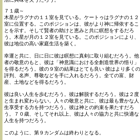
７１歳～
木星がラグナの１１室を見ている。ケートゥはラグナの１２
室に位置する。このポジションは、彼がより神に帰依するこ
とを示す。そして賢者の助けと恵みと共に瞑想をするだろ
う。木星が月の１２室を見ている。このポジションにより、
彼は地位の高い家庭生活を築く。
幸運と共に、日に日に彼は瞑想に真剣に取り組むだろう。他
者の敬意のもと、彼は「神意識における全創造世界の悟り」
を得るだろう。彼の９室の結果はとても良い 彼はより多く
評判、名声、尊敬などを手に入れるだろう。全ての富、財
産、土地などを得るだろう。
彼は良い人生を歩むだろう。彼は解脱するだろう。彼は２度
と生まれ変わらない。人々の敬意と共に、彼は最も豊かな人
生享受する力を持つだろう。彼は神との約束を果たすだろ
う。７０歳、そしてそれ以上、彼は人々の協力と共に快適な
人生を持つだろう。
このように、第９カンダムは終わりとなる。