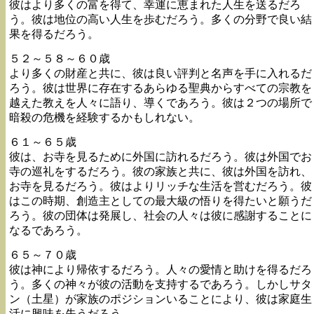
彼はより多くの富を得て、幸運に恵まれた人生を送るだろ
う。彼は地位の高い人生を歩むだろう。多くの分野で良い結
果を得るだろう。
５２～５８～６０歳
より多くの財産と共に、彼は良い評判と名声を手に入れるだ
ろう。彼は世界に存在するあらゆる聖典からすべての宗教を
越えた教えを人々に語り、導くであろう。彼は２つの場所で
暗殺の危機を経験するかもしれない。
６１～６５歳
彼は、お寺を見るために外国に訪れるだろう。彼は外国でお
寺の巡礼をするだろう。彼の家族と共に、彼は外国を訪れ、
お寺を見るだろう。彼はよりリッチな生活を営むだろう。彼
はこの時期、創造主としての最大級の悟りを得たいと願うだ
ろう。彼の団体は発展し、社会の人々は彼に感謝することに
なるであろう。
６５～７０歳
彼は神により帰依するだろう。人々の愛情と助けを得るだろ
う。多くの神々が彼の活動を支持するであろう。しかしサタ
ン（土星）が家族のポジションいることにより、彼は家庭生
活に興味を失うだろう。