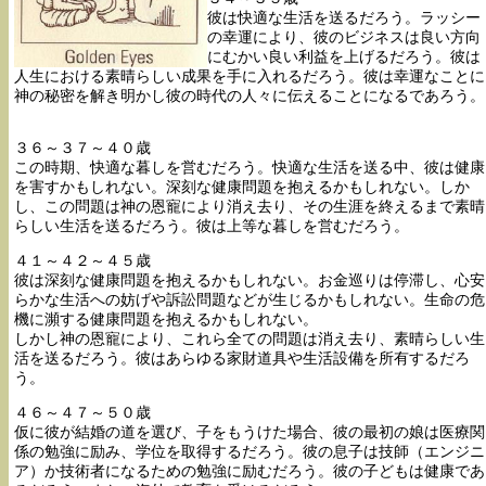
彼は快適な生活を送るだろう。ラッシー
の幸運により、彼のビジネスは良い方向
にむかい良い利益を上げるだろう。彼は
人生における素晴らしい成果を手に入れるだろう。彼は幸運なことに
神の秘密を解き明かし彼の時代の人々に伝えることになるであろう。
３６～３７～４０歳
この時期、快適な暮しを営むだろう。快適な生活を送る中、彼は健康
を害すかもしれない。深刻な健康問題を抱えるかもしれない。しか
し、この問題は神の恩寵により消え去り、その生涯を終えるまで素晴
らしい生活を送るだろう。彼は上等な暮しを営むだろう。
４１～４２～４５歳
彼は深刻な健康問題を抱えるかもしれない。お金巡りは停滞し、心安
らかな生活への妨げや訴訟問題などが生じるかもしれない。生命の危
機に瀕する健康問題を抱えるかもしれない。
しかし神の恩寵により、これら全ての問題は消え去り、素晴らしい生
活を送るだろう。彼はあらゆる家財道具や生活設備を所有するだろ
う。
４６～４７～５０歳
仮に彼が結婚の道を選び、子をもうけた場合、彼の最初の娘は医療関
係の勉強に励み、学位を取得するだろう。彼の息子は技師（エンジニ
ア）か技術者になるための勉強に励むだろう。彼の子どもは健康であ