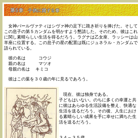
女神パールヴァティはシヴァ神の足下に跪き祈りを捧げた。そして
この息子の第５カンダムを明かすよう懇請した。そのため、彼はこれ
に関し素晴らしい生活を得るだろう。ラグナは乙女座、ラッシーは山
羊座に位置する。この息子の星の配置は既にジュネラル・カンダムで
語られている。
彼の名は コウジ
親の名は マツオ
母親の名は キミコ
彼はこの葉を３０歳の年に見るであろう。
現在、彼は独身である。
子どもはいない。のちに多くの幸運と共
に彼はあらゆる生活設備を整え、快適な
生活を送るだろう。その後、人生におけ
る素晴らしい成果を手に幸せに満ちた生
活を送るだろう。
３４～３５歳