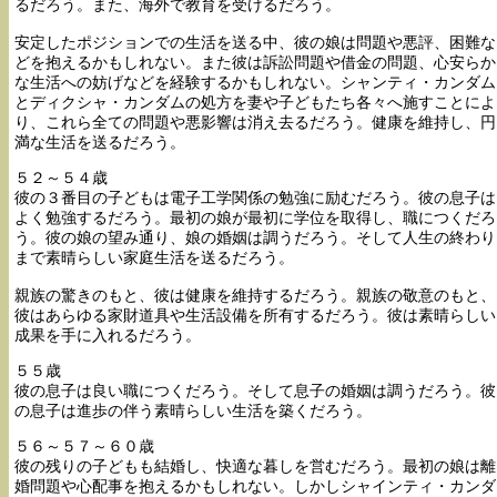
るだろう。また、海外で教育を受けるだろう。
安定したポジションでの生活を送る中、彼の娘は問題や悪評、困難な
どを抱えるかもしれない。また彼は訴訟問題や借金の問題、心安らか
な生活への妨げなどを経験するかもしれない。シャンティ・カンダム
とディクシャ・カンダムの処方を妻や子どもたち各々へ施すことによ
り、これら全ての問題や悪影響は消え去るだろう。健康を維持し、円
満な生活を送るだろう。
５２～５４歳
彼の３番目の子どもは電子工学関係の勉強に励むだろう。彼の息子は
よく勉強するだろう。最初の娘が最初に学位を取得し、職につくだろ
う。彼の娘の望み通り、娘の婚姻は調うだろう。そして人生の終わり
まで素晴らしい家庭生活を送るだろう。
親族の驚きのもと、彼は健康を維持するだろう。親族の敬意のもと、
彼はあらゆる家財道具や生活設備を所有するだろう。彼は素晴らしい
成果を手に入れるだろう。
５５歳
彼の息子は良い職につくだろう。そして息子の婚姻は調うだろう。彼
の息子は進歩の伴う素晴らしい生活を築くだろう。
５６～５７～６０歳
彼の残りの子どもも結婚し、快適な暮しを営むだろう。最初の娘は離
婚問題や心配事を抱えるかもしれない。しかしシャインティ・カンダ