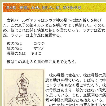
女神パールヴァティはシヴァ神の足下に跪き祈りを捧げ
た。この息子の第４カンダムを明かすよう懇請した。そのた
め、彼はこれに関し快適な暮しを営むだろう。ラグナは乙女
座、ラッシーは山羊座に位置する。
彼の名は コウジ
親の名は マツオ
母親の名は キミコ
彼はこの葉を３０歳の年に見るであろう。
彼の母親は健在で、彼は母親の恩
恵と助けを得ている。しばらくは特
にトラブルもなく過ごすだろう。彼
の母親はあまり一般的ではない病気
を患っている。また、血液関連の病
気や神経の問題なども抱えている。
このため彼は金銭の出費を抱えるか